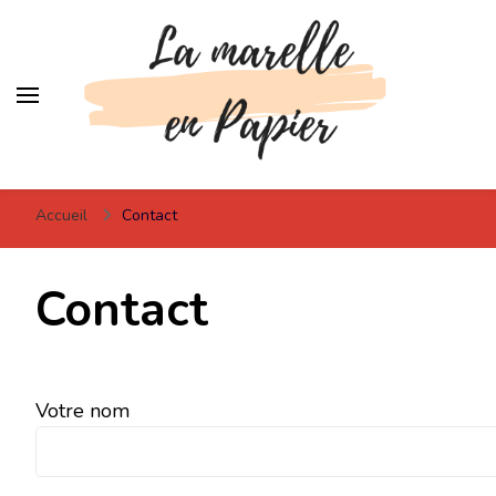
Lamarelleenpapier
Pour votre inspiration !
Accueil
Contact
Contact
Votre nom