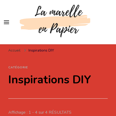
Lamarelleenpapier
Pour votre inspiration !
Accueil
Inspirations DIY
CATÉGORIE
Inspirations DIY
Affichage : 1 - 4 sur 4 RÉSULTATS