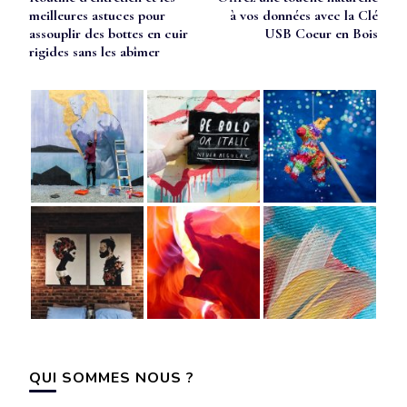
d’article
meilleures astuces pour
à vos données avec la Clé
assouplir des bottes en cuir
USB Coeur en Bois
rigides sans les abîmer
QUI SOMMES NOUS ?